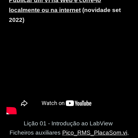
Publicar um VI na Web e corrê-lo
localmente ou na internet
(novidade set
2022)
Lição 01 -
Introdução ao LabView
Ficheiros auxiliares
Pico_RMS_PlacaSom.vi
,